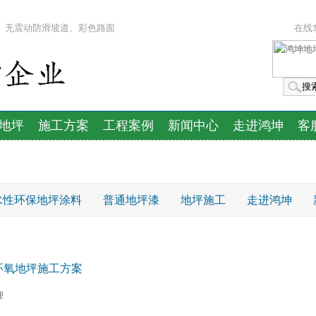
漆、无震动防滑坡道、彩色路面
在线
地坪
施工方案
工程案例
新闻中心
走进鸿坤
客
水性环保地坪涂料
普通地坪漆
地坪施工
走进鸿坤
案例
地坪施工方案
城市分站
水性地坪系统
防滑地
漆出口
环氧地坪施工方案
理