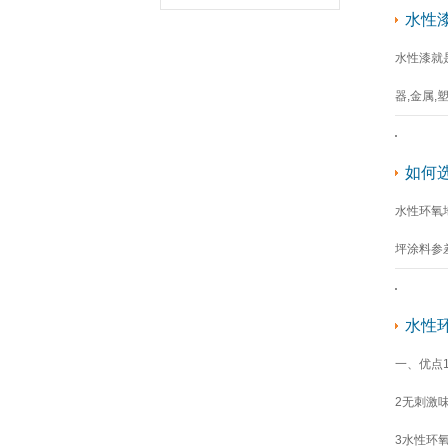
水性
水性漆就
器,金属,
如何
水性环氧
坪涂料参
水性
一、优点
2无刺激
3水性环