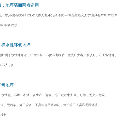
漆，地坪墙面两者适用
是以水,不含有机溶剂的,对人体无害,不污染环境,丰满,晶莹透亮,好并且具有耐水,耐磨,
塑料,玻璃,建筑
选择水性环氧地坪
地坪属于水性地坪漆，环保涂料，不含有害物质，很受广大客户的认可。在工业地坪、
差不齐，如
环氧地坪
1.水性化、不燃、不爆，在生产、运输、施工过程中安全、可靠，无火灾危险。
味道、无污染，施工设备、工具均可用水清洗，保护施工人员和周围环境。
氧涂料