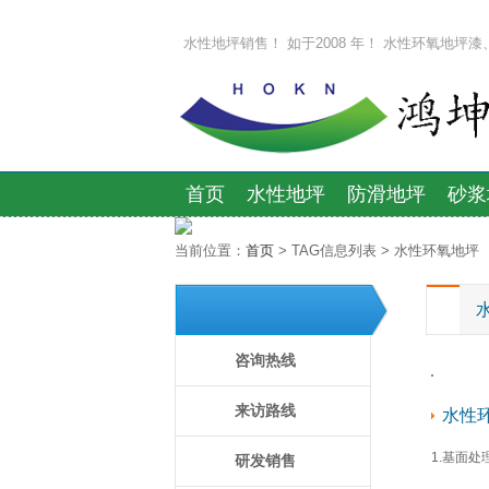
水性地坪销售！ 如于2008 年！ 水性环氧地坪
首页
水性地坪
防滑地坪
砂浆
当前位置：
首页
> TAG信息列表 > 水性环氧地坪
咨询热线
客户
来访路线
地坪
水性
1.基面处
研发销售