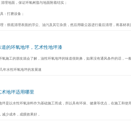
 的：清理地面，保证环氧树脂与地面附着结实；
工具：打磨设备；
面处理：彻底清理表面的浮尘、油污及其它杂质，然后用吸尘器进行最后清理，将基材表
味道的环氧地坪，艺术性地坪漆
环氧施工的朋友就会了解，油性环氧地坪的味道很刺鼻，如果没有通风条件的话，一
近几年水性环氧地坪的发展速
艺术地坪适用哪里
地坪是以水性环氧涂料作为基础施工而成，所以具有环保、健康等优点，在施工和使用
，减少成本，成膜效果好，