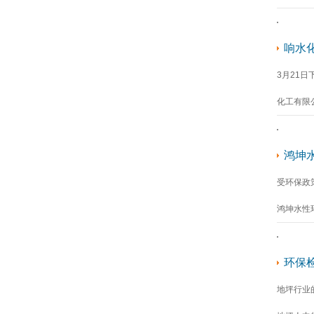
响水
3月21
化工有限
鸿坤
受环保政
鸿坤水性
环保
地坪行业