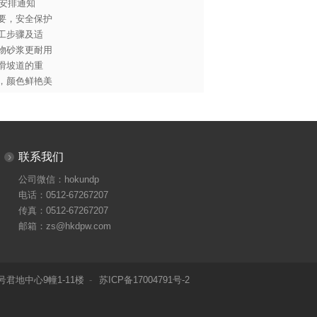
流安排通知
要，安全保护
工步骤及适
物砂浆更耐用
滑坡道的重
，颜色鲜艳美
›
联系我们
公司微信：hokundp
电话：0512-67267207
传真：0512-67267207
邮箱：
zs@hkdpw.com
君地中心9幢1-11楼
-
苏ICP备17004791号-2