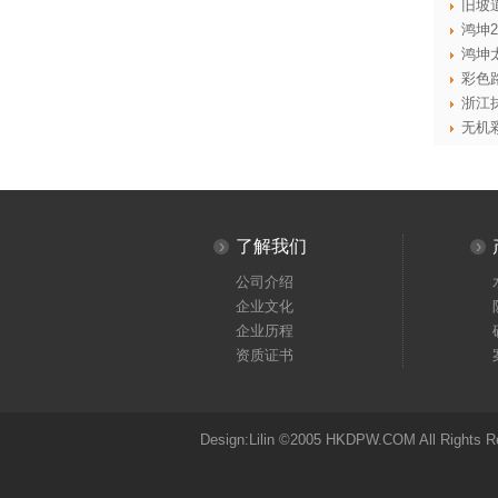
旧坡
鸿坤
鸿坤
彩色
浙江
无机
›
了解我们
›
公司介绍
企业文化
企业历程
资质证书
Design:Lilin ©2005 HKDPW.COM All Rights R