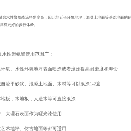
耐磨水性
聚氨酯
涂料硬度高，因此能延长
环氧地坪
，混凝土地面等基础地面的
具有更好的步行体验。
度水性
聚氨酯
使用范围广：
性环氧、
水性
环氧地坪
表面喷涂或者滚涂提高耐磨度和寿命
泥自流平砂浆、混凝土地面、木材等可以滚涂1-2遍
VC地板，木地板，人造木等可直接滚涂
砖、大理石表面作为哑光漆使用
性
艺术地坪
、仿古地面等都可适用