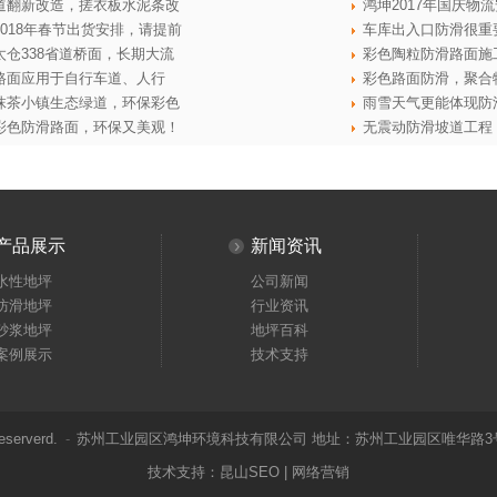
道翻新改造，搓衣板水泥条改
鸿坤2017年国庆物
2018年春节出货安排，请提前
车库出入口防滑很重
太仓338省道桥面，长期大流
彩色陶粒防滑路面施
路面应用于自行车道、人行
彩色路面防滑，聚合
抹茶小镇生态绿道，环保彩色
雨雪天气更能体现防
彩色防滑路面，环保又美观！
无震动防滑坡道工程
产品展示
›
新闻资讯
水性地坪
公司新闻
防滑地坪
行业资讯
砂浆地坪
地坪百科
案例展示
技术支持
eserverd.
-
苏州工业园区鸿坤环境科技有限公司 地址：苏州工业园区唯华路3号
技术支持：
昆山SEO
|
网络营销