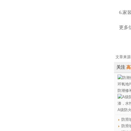
6.家
更多信息
文章来源
关注
高
防潮修
A级防
防滑
防滑